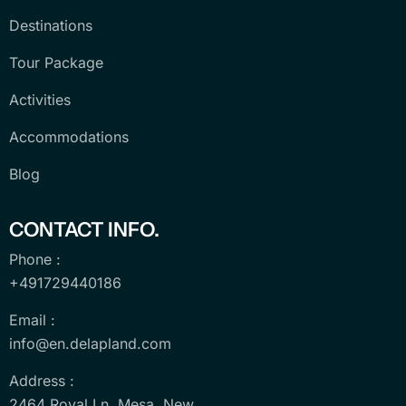
Destinations
Tour Package
Activities
Accommodations
Blog
CONTACT INFO.
Phone :
+491729440186
Email :
info@en.delapland.com
Address :
2464 Royal Ln. Mesa, New